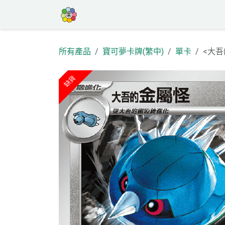
跳至內容
首頁
商店
高罕專區
活動
部
所有產品
寶可夢卡牌(繁中)
單卡
<大吾
缺貨