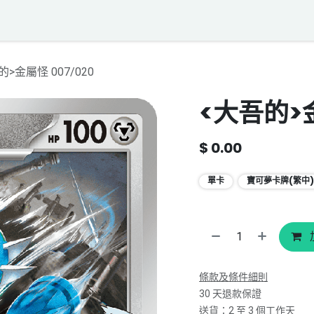
落格
寶可夢聲音資料庫
聯絡我們
的>金屬怪 007/020
<大吾的>金
$
0.00
單卡
寶可夢卡牌(繁中)
條款及條件細則
30 天退款保證
送貨：2 至 3 個工作天