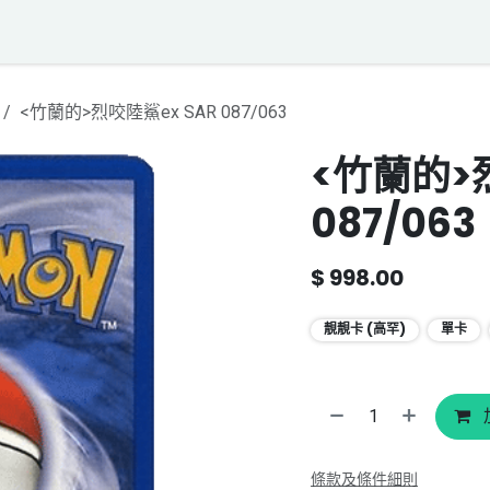
落格
寶可夢聲音資料庫
聯絡我們
<竹蘭的>烈咬陸鯊ex SAR 087/063
<竹蘭的>
087/063
$
998.00
靚靚卡 (高罕)
單卡
條款及條件細則