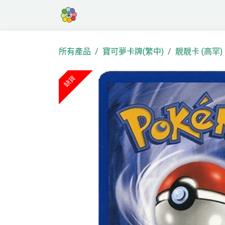
跳至內容
首頁
商店
高罕專區
活動
部
所有產品
寶可夢卡牌(繁中)
靚靚卡 (高罕)
缺貨