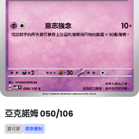
亞克諾姆 050/106
寶可夢
標準賽制