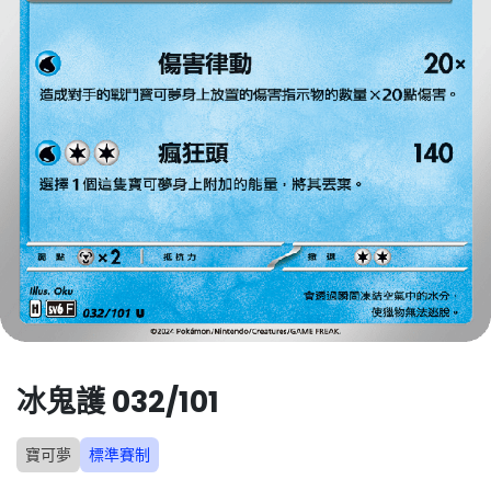
冰鬼護 032/101
寶可夢
標準賽制