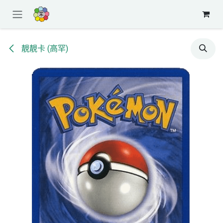
跳至內容
靚靚卡 (高罕)