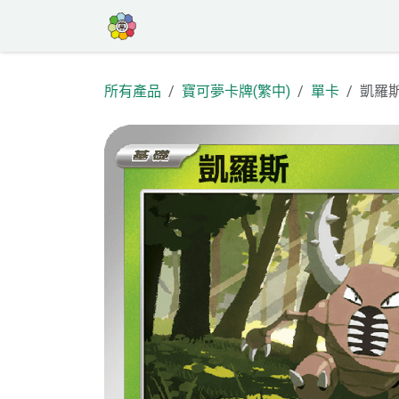
跳至內容
首頁
商店
高罕專區
活動
部
所有產品
寶可夢卡牌(繁中)
單卡
凱羅斯 