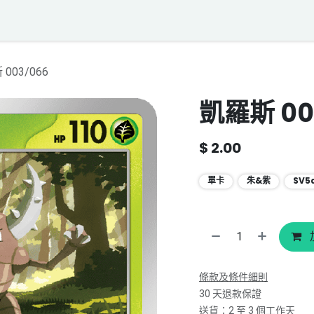
落格
寶可夢聲音資料庫
聯絡我們
003/066
凱羅斯 00
$
2.00
單卡
朱&紫
SV5
條款及條件細則
30 天退款保證
送貨：2 至 3 個工作天