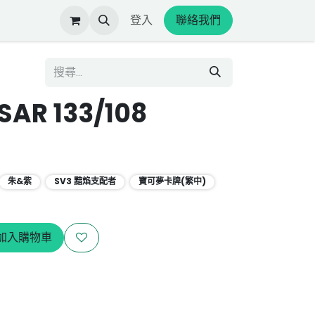
登入
聯絡我們
AR 133/108
朱&紫
SV3 黯焰支配者
寶可夢卡牌(繁中)
加入購物車