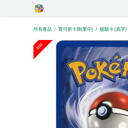
跳至內容
首頁
商店
高罕專區
活動
部
所有產品
寶可夢卡牌(繁中)
靚靚卡 (高罕)
缺貨