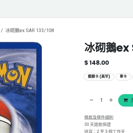
落格
寶可夢聲音資料庫
聯絡我們
冰砌鵝ex SAR 133/108
冰砌鵝ex S
$
148.00
靚靚卡 (高罕)
單卡
條款及條件細則
30 天退款保證
送貨：2 至 3 個工作天