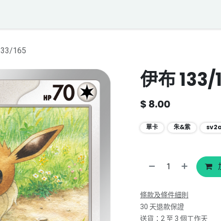
落格
寶可夢聲音資料庫
聯絡我們
33/165
伊布 133/
$
8.00
單卡
朱&紫
sv2
條款及條件細則
30 天退款保證
送貨：2 至 3 個工作天