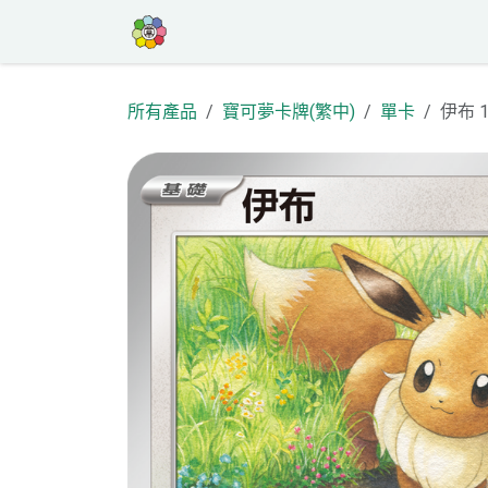
跳至內容
首頁
商店
高罕專區
活動
部
所有產品
寶可夢卡牌(繁中)
單卡
伊布 1