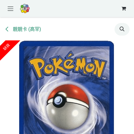
跳至內容
靚靚卡 (高罕)
缺貨