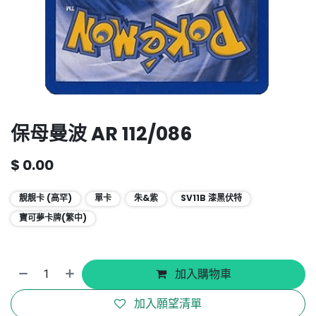
保母曼波 AR 112/086
$
0.00
靚靚卡 (高罕)
單卡
朱&紫
SV11B 漆黑伏特
寶可夢卡牌(繁中)
加入購物車
加入願望清單