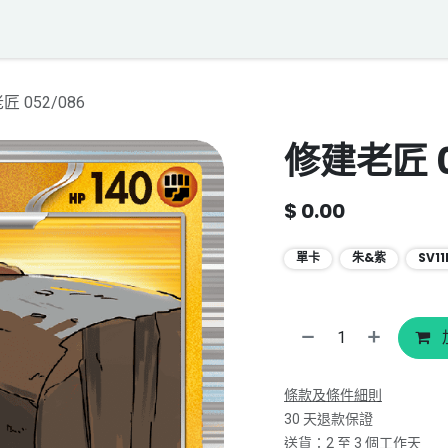
落格
寶可夢聲音資料庫
聯絡我們
 052/086
修建老匠 0
$
0.00
單卡
朱&紫
SV1
條款及條件細則
30 天退款保證
送貨：2 至 3 個工作天