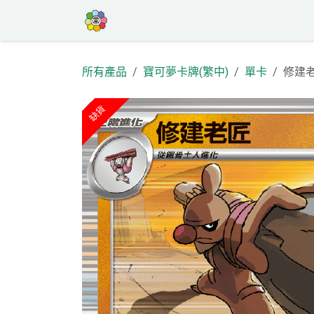
跳至內容
首頁
商店
高罕專區
活動
部
所有產品
寶可夢卡牌(繁中)
單卡
修建老匠
缺貨