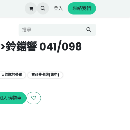
登入
聯絡我們
鈴鐺響 041/098
0 火箭隊的榮耀
寶可夢卡牌(繁中)
加入購物車