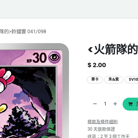
落格
寶可夢聲音資料庫
聯絡我們
隊的>鈴鐺響 041/098
<火箭隊的>
$
2.00
單卡
朱&紫
SV1
條款及條件細則
30 天退款保證
送貨：2 至 3 個工作天