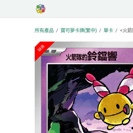
跳至內容
首頁
商店
高罕專區
活動
部
所有產品
寶可夢卡牌(繁中)
單卡
<火箭
缺貨