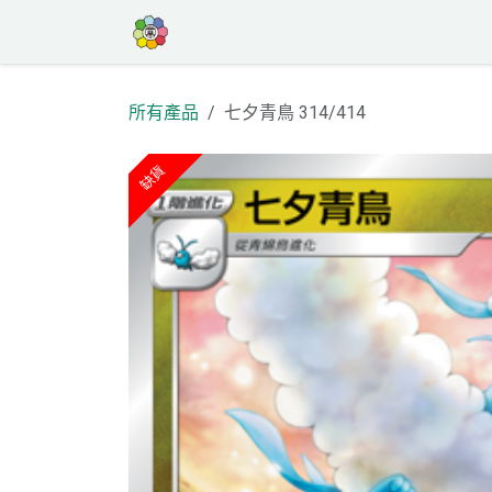
跳至內容
首頁
商店
高罕專區
活動
部
所有產品
七夕青鳥 314/414
缺貨