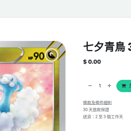
落格
寶可夢聲音資料庫
聯絡我們
七夕青鳥 3
$
0.00
條款及條件細則
30 天退款保證
送貨：2 至 3 個工作天