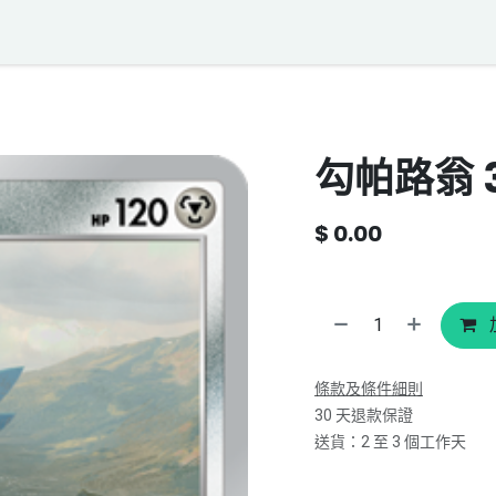
落格
寶可夢聲音資料庫
聯絡我們
勾帕路翁 3
$
0.00
條款及條件細則
30 天退款保證
送貨：2 至 3 個工作天