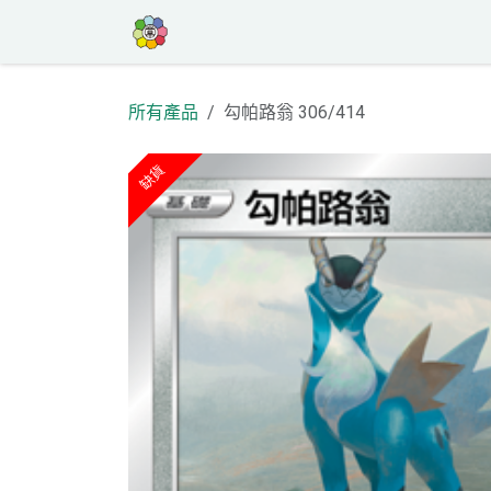
跳至內容
首頁
商店
高罕專區
活動
部
所有產品
勾帕路翁 306/414
缺貨