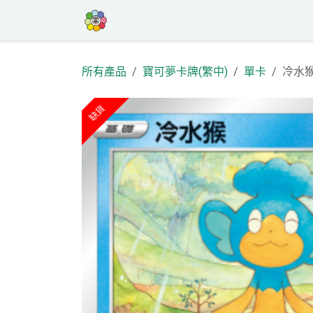
跳至內容
首頁
商店
高罕專區
活動
部
所有產品
寶可夢卡牌(繁中)
單卡
冷水猴 
缺貨