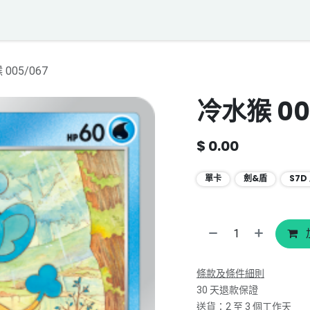
落格
寶可夢聲音資料庫
聯絡我們
005/067
冷水猴 00
$
0.00
單卡
劍&盾
S7D
條款及條件細則
30 天退款保證
送貨：2 至 3 個工作天