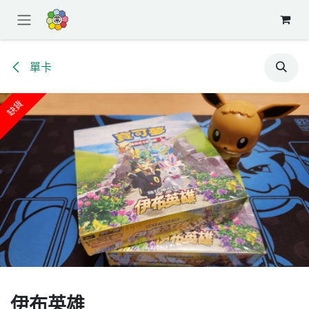
跳至內容
單卡
缺貨
伊布英雄