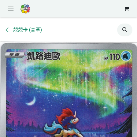
跳至內容
靚靚卡 (高罕)