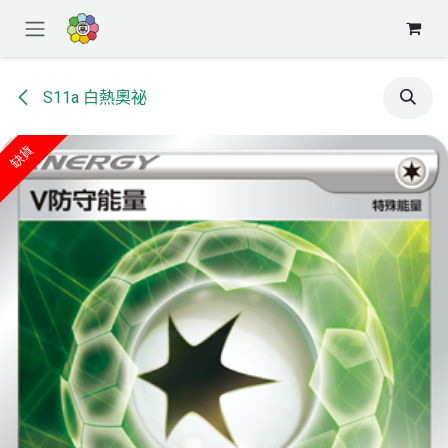
跳至內容
S11a 白熱奧祕
缺貨