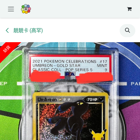
跳至內容
靚靚卡 (高罕)
缺貨