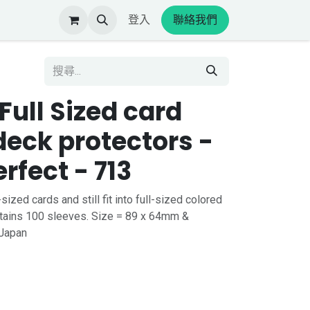
登入
聯絡我們
Full Sized card
deck protectors -
erfect - 713
-sized cards and still fit into full-sized colored
tains 100 sleeves. Size = 89 x 64mm &
Japan