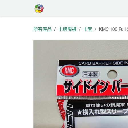
跳至內容
首頁
商店
高罕專區
活動
部
所有產品
卡牌周邊
卡套
KMC 100 Full S