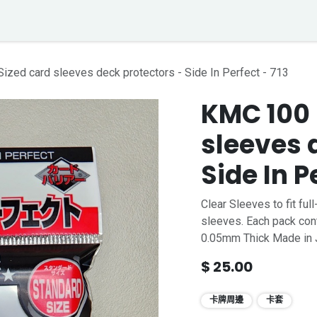
落格
寶可夢聲音資料庫
聯絡我們
ized card sleeves deck protectors - Side In Perfect - 713
KMC 100 
sleeves 
Side In P
Clear Sleeves to fit full
sleeves. Each pack con
0.05mm Thick Made in 
$
25.00
卡牌周邊
卡套