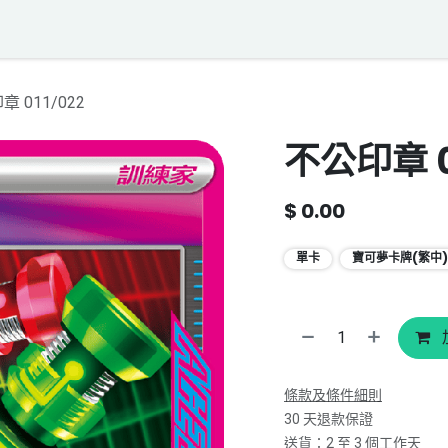
落格
寶可夢聲音資料庫
聯絡我們
 011/022
不公印章 0
$
0.00
單卡
寶可夢卡牌(繁中)
條款及條件細則
30 天退款保證
送貨：2 至 3 個工作天