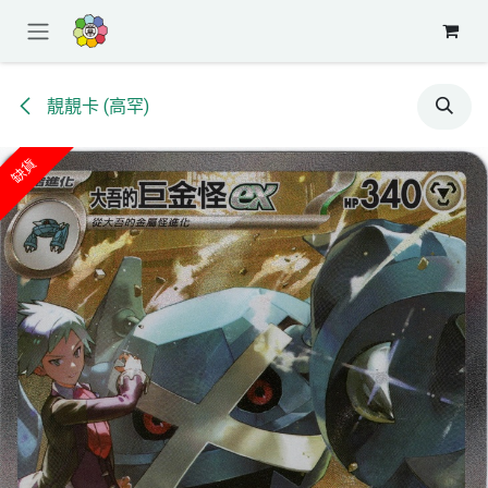
跳至內容
靚靚卡 (高罕)
缺貨