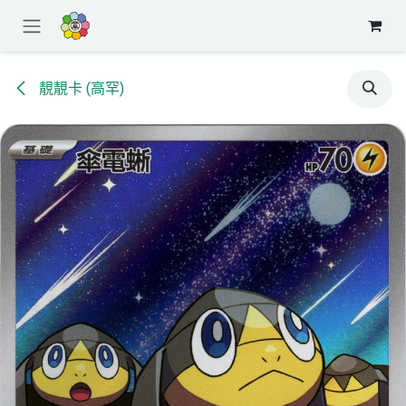
跳至內容
靚靚卡 (高罕)