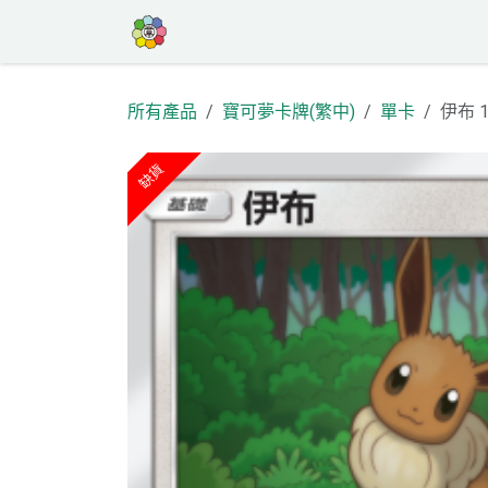
跳至內容
首頁
商店
高罕專區
活動
部
所有產品
寶可夢卡牌(繁中)
單卡
伊布 1
缺貨