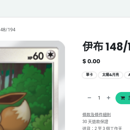
落格
寶可夢聲音資料庫
聯絡我們
48/194
伊布 148/
$
0.00
單卡
太陽&月亮
條款及條件細則
30 天退款保證
送貨：2 至 3 個工作天