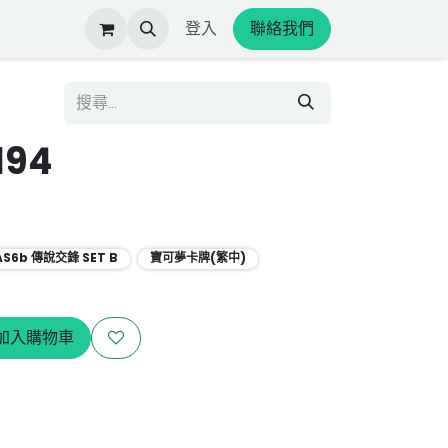
登入
聯絡我們
194
AS6b 傳說交鋒 SET B
寶可夢卡牌(繁中)
加入購物車