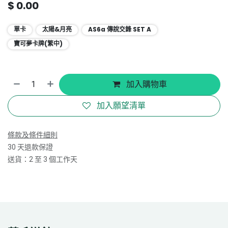
$
0.00
單卡
太陽&月亮
AS6a 傳說交鋒 SET A
寶可夢卡牌(繁中)
加入購物車
加入願望清單
條款及條件細則
30 天退款保證
送貨：2 至 3 個工作天