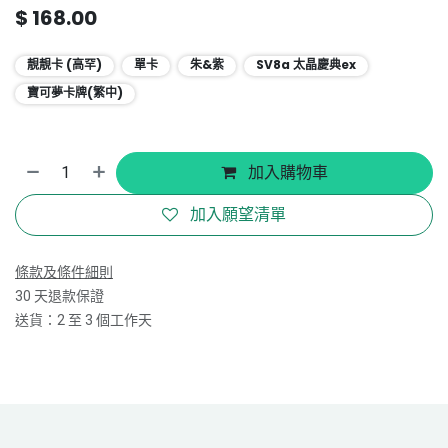
$
168.00
靚靚卡 (高罕)
單卡
朱&紫
SV8a 太晶慶典ex
寶可夢卡牌(繁中)
加入購物車
加入願望清單
條款及條件細則
30 天退款保證
送貨：2 至 3 個工作天