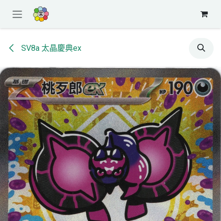
跳至內容
SV8a 太晶慶典ex