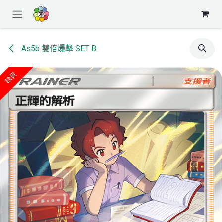
跳至內容
As5b 雙倍爆擊 SET B
缺貨