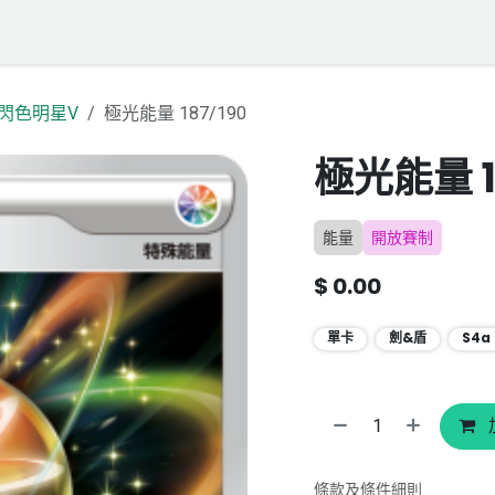
落格
寶可夢聲音資料庫
聯絡我們
a 閃色明星V
極光能量 187/190
極光能量 1
能量
開放賽制
$
0.00
單卡
劍&盾
S4a
條款及條件細則