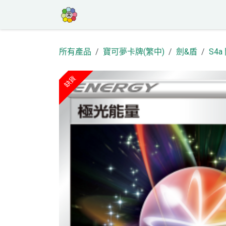
跳至內容
首頁
商店
高罕專區
活動
部
所有產品
寶可夢卡牌(繁中)
劍&盾
S4
缺貨