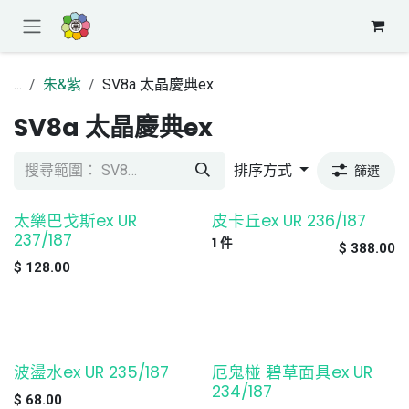
跳至內容
...
朱&紫
SV8a 太晶慶典ex
SV8a 太晶慶典ex
排序方式
篩選
太樂巴戈斯ex UR
皮卡丘ex UR 236/187
缺貨
237/187
1
件
$
388.00
$
128.00
波盪水ex UR 235/187
厄鬼椪 碧草面具ex UR
缺貨
缺貨
234/187
$
68.00