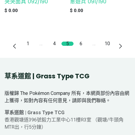
哭哭面具 092/190
蔥遊兵 091/190
缺貨
缺貨
$
0.00
$
0.00
1
…
4
5
6
…
10
草系道館 | Grass Type TCG
版權歸 The Pokémon Company 所有，本網頁部份內容由網
上獲得，如對內容有任何意見，請即與我們聯絡。
草系道館 | Grass Type TCG
香港觀塘道396號毅力工業中心11樓R3室 （觀塘/牛頭角
MTR出，行5分鐘）