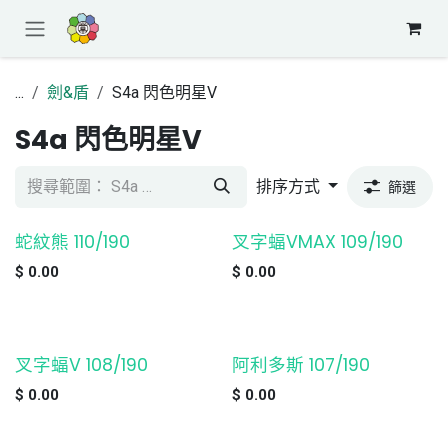
跳至內容
...
劍&盾
S4a 閃色明星V
S4a 閃色明星V
排序方式
篩選
蛇紋熊 110/190
叉字蝠VMAX 109/190
缺貨
缺貨
$
0.00
$
0.00
叉字蝠V 108/190
阿利多斯 107/190
缺貨
缺貨
$
0.00
$
0.00